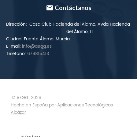
Contáctanos
Dirección:
Casa Club Hacienda del Álamo, Avda Hacienda
del Álamo, 11
Ciudad:
Fuente Álamo. Murcia.
E-mail:
info@aegg.es
Teléfono:
679815413
© AEGG
2026
Hecho en España por
Aplicaciones Tecnológicas
Alcázar
Aviso Legal